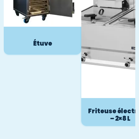
Étuve
Friteuse électr
– 2×8 L