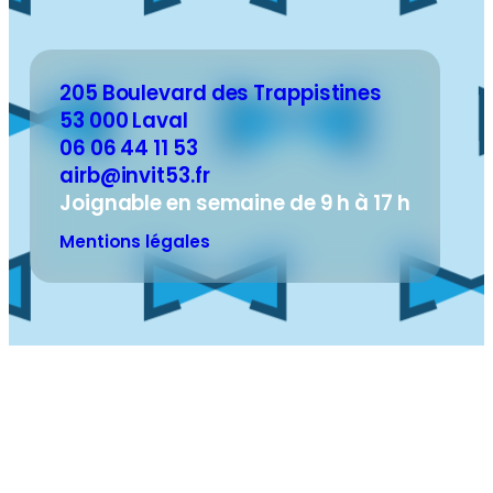
205 Boulevard des Trappistines
53 000 Laval
06 06 44 11 53
airb@invit53.fr
Joignable en semaine de 9 h à 17 h
Mentions légales