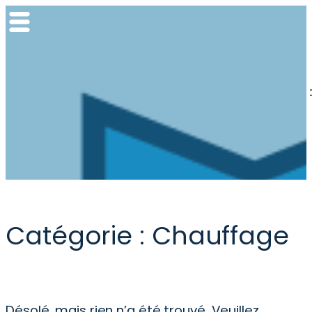
Aller
au
contenu
Catégorie :
Chauffage
Désolé, mais rien n’a été trouvé. Veuillez