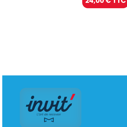
24,00
€ TTC