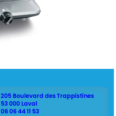
205 Boulevard des Trappistines
53 000 Laval
06 06 44 11 53