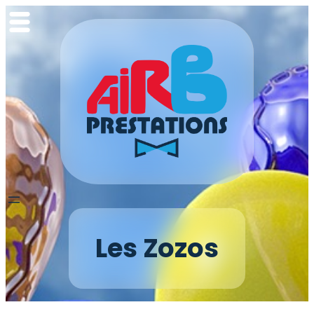
Aller
au
contenu
Les Zozos