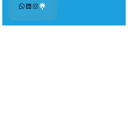
WhatsApp
LinkedIn
Instagram
Gravatar
205 Boulevard des Trappistines
53 000 Laval
06 06 44 11 53
airb@invit53.fr
Joignable en semaine de 9 h à 17 h
Mentions légales