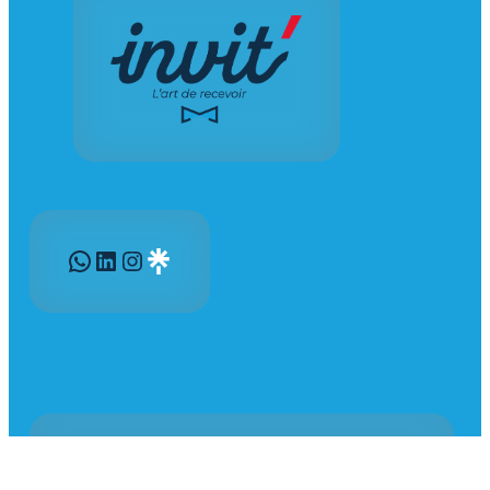
WhatsApp
LinkedIn
Instagram
Gravatar
205 Boulevard des Trappistines