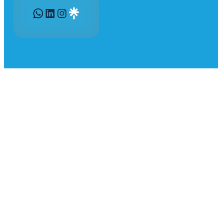
WhatsApp
LinkedIn
Instagram
Gravatar
205 Boulevard des Trappistines
53 000 Laval
06 06 44 11 53
airb@invit53.fr
Joignable en semaine
de 9 h à 17 h
Mentions légales