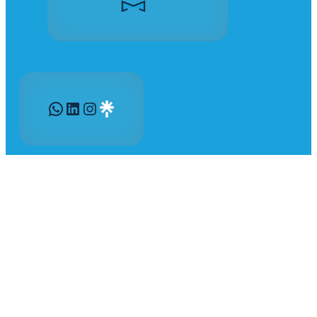
WhatsApp
LinkedIn
Instagram
Gravatar
205 Boulevard des Trappistines
53 000 Laval
06 06 44 11 53
airb@invit53.fr