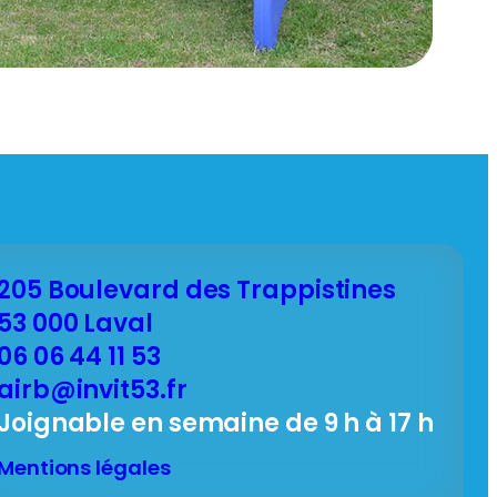
205 Boulevard des Trappistines
53 000 Laval
06 06 44 11 53
airb@invit53.fr
Joignable en semaine de 9 h à 17 h
Mentions légales