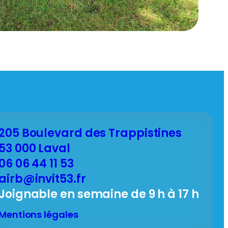
205 Boulevard des Trappistines
53 000 Laval
06 06 44 11 53
airb@invit53.fr
Joignable en semaine de 9 h à 17 h
Mentions légales