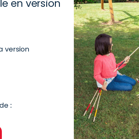
e en version
la version
de :