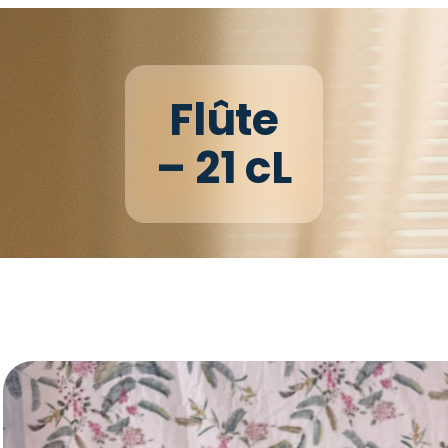
Flûte
– 21 cL