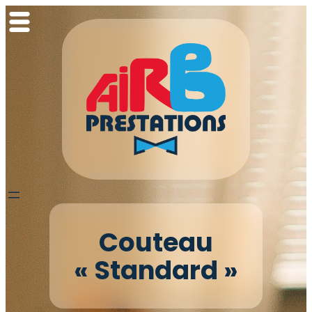
Aller
au
contenu
Couteau
« Standard »