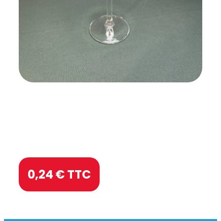
0,24
€ TTC