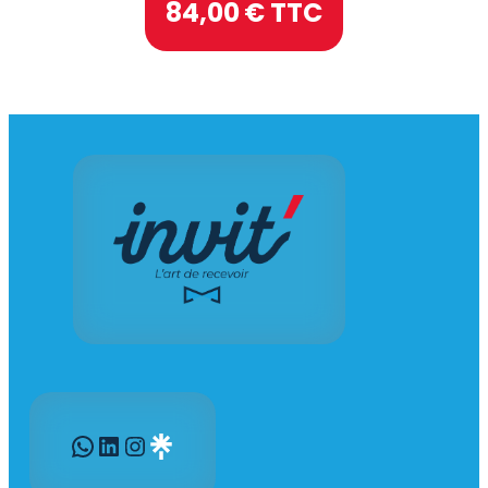
84,00
€ TTC
WhatsApp
LinkedIn
Instagram
Gravatar