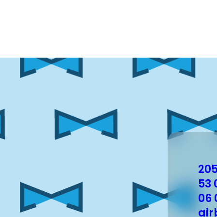
205
53 
06 
air