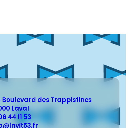
 Boulevard des Trappistines
000 Laval
06 44 11 53
b@invit53.fr